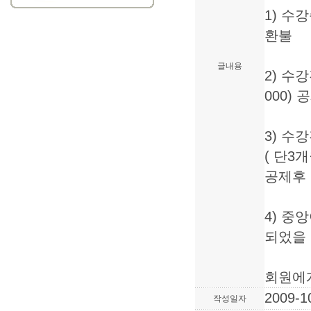
1) 수
환불
글내용
2) 수
000)
3) 수
( 단3
공제후
4) 중
되었을
회원에게
2009-1
작성일자