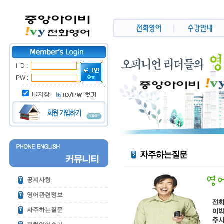
I D :
PW :
ID저장
공지사항
영어관련정보
자주하는질문