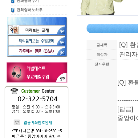
전화영어수기
전화영어노하우
[Q] 
글제목
관리자 (
작성자
전자우편
[Q] 
---------
[답급]
중앙아